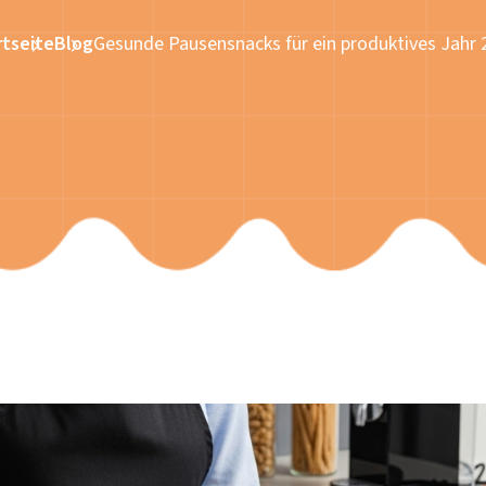
rtseite
Blog
Gesunde Pausensnacks für ein produktives Jahr 