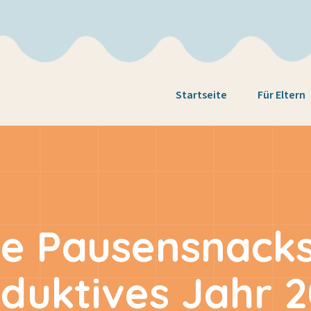
Startseite
Für Eltern
e Pausensnacks 
duktives Jahr 